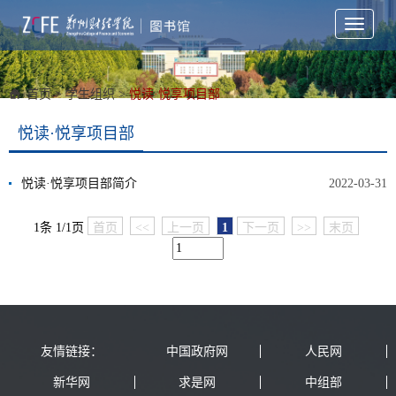
Toggle
navigati
首页
>
学生组织
>
悦读·悦享项目部
悦读·悦享项目部
悦读·悦享项目部简介
2022-03-31
1条 1/1页
首页
<<
上一页
1
下一页
>>
末页
友情链接：
中国政府网
人民网
新华网
求是网
中组部