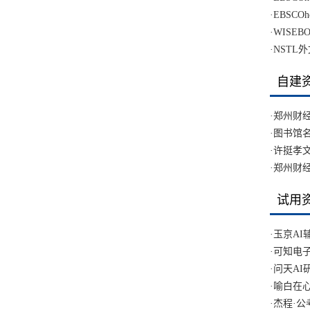
·
EBSCOhos
·
WISE
·
NSTL
自建
·
郑州财
·
图书馆
·
许挺孝
·
郑州财
试用
·
玉京A
·
可知电
·
问天AI
·
喻白在
·
杰程·公