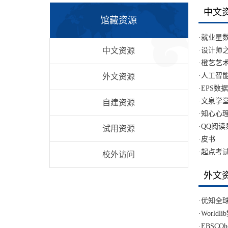
中文
馆藏资源
·
就业星
中文资源
·
设计师
·
橙艺艺
·
人工智
外文资源
·
EPS数
·
文泉学
自建资源
·
知心心
·
QQ阅读
试用资源
·
皮书
·
起点考
校外访问
外文
·
优知全
·
Worldl
·
EBSCOhos