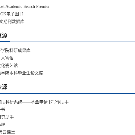
t Academic Search Premier
BOOK电子图书
外文期刊数据库
资源
经学院科研成果库
名人寄语
文化瓷艺馆
经学院本科毕业生论文库
资源
I辅助科研系统——基金申请书写作助手
子书
研究助手
心理
考云课堂