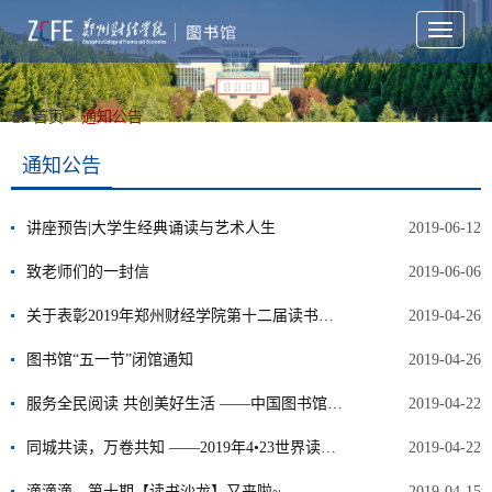
Toggle
navigati
首页
>
通知公告
通知公告
讲座预告|大学生经典诵读与艺术人生
2019-06-12
致老师们的一封信
2019-06-06
关于表彰2019年郑州财经学院第十二届读书周 “读书标兵”、“优秀读者”、“优秀学生图书管理员 ”和 “ 优秀义务管理员”名单公示
2019-04-26
图书馆“五一节”闭馆通知
2019-04-26
服务全民阅读 共创美好生活 ——中国图书馆界4•23全民阅读活动倡议书
2019-04-22
同城共读，万卷共知 ——2019年4•23世界读书日全民阅读活动安排
2019-04-22
滴滴滴，第十期【读书沙龙】又来啦~
2019-04-15