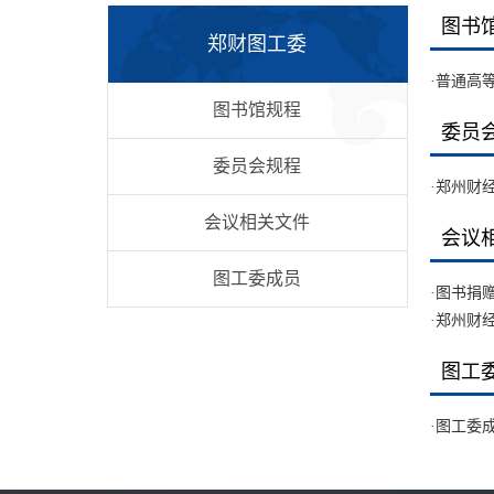
图书
郑财图工委
·
普通高
图书馆规程
委员
委员会规程
·
郑州财
会议相关文件
会议
图工委成员
·
图书捐
·
郑州财
图工
·
图工委