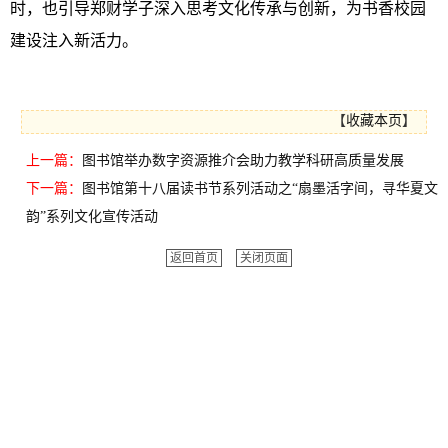
时，也引导郑财学子深入思考文化传承与创新，为书香校园
建设注入新活力。
【
收藏本页
】
上一篇：
图书馆举办数字资源推介会助力教学科研高质量发展
下一篇：
图书馆第十八届读书节系列活动之“扇墨活字间，寻华夏文
韵”系列文化宣传活动
返回首页
关闭页面
友情链接：
中国政府网
人民网
新华网
求是网
中组部
共产党员网
高校思政工作网
河南省教育厅