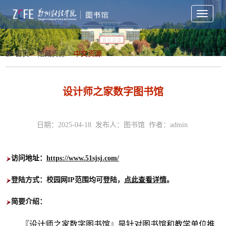
Toggle
navigati
首页
>
馆藏资源
>
中文资源
设计师之家数字图书馆
日期：2025-04-18 发布人：图书馆 作者：admin
访问地址：
https://www.51sjsj.com/
登陆方式：校园网IP范围均可登陆
，
点此查看详情
。
简要介绍：
『设计师之家数字图书馆』是针对图书馆和教学单位推