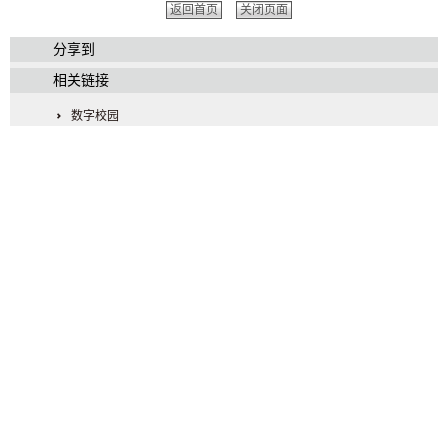
返回首页
关闭页面
分享到
相关链接
数字校园
通知公告
信息公开
图书馆
教育基金会
学校首页
友情链接：
中国政府网
人民网
新华网
求是网
中组部
共产党员网
高校思政工作网
河南省教育厅
制作维护·网络中心 地 址：中 国·河 南·郑州市惠济区天河路36号 邮