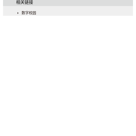
相关链接
数字校园
通知公告
信息公开
图书馆
教育基金会
学校首页
友情链接：
中国政府网
人民网
新华网
求是网
中组部
共产党员网
高校思政工作网
河南省教育厅
制作维护·网络中心 地 址：中 国·河 南·郑州市惠济区天河路36号 邮
政编码：450000 豫ICP备：17041149号-1 郑公备：41010229000027