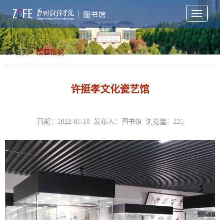
Toggle
navigati
首页
>
馆容馆貌
许挺孝文化瓷艺馆
日期：2022-05-18 发布人：图书馆 浏览量：
221