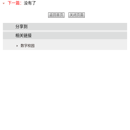
下一篇：
没有了
返回首页
关闭页面
分享到
相关链接
数字校园
通知公告
信息公开
图书馆
教育基金会
学校首页
友情链接：
中国政府网
人民网
新华网
求是网
中组部